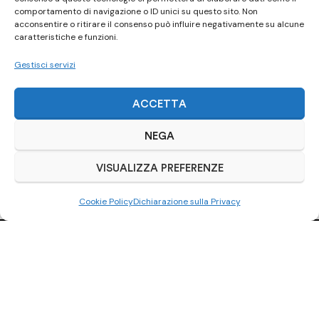
comportamento di navigazione o ID unici su questo sito. Non
acconsentire o ritirare il consenso può influire negativamente su alcune
caratteristiche e funzioni.
Gestisci servizi
ACCETTA
NEGA
VISUALIZZA PREFERENZE
Cookie Policy
Dichiarazione sulla Privacy
Ci trovi anche
su Subito.it
Visita il nostro negozio online