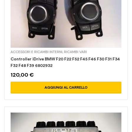
ACCESSORI E RICAMBI INTERNI
,
RICAMBI VARI
Controller iDrive BMW F20 F22 F52 F45 F46 F30 F31 F34
F32 F48 F39 6802932
120,00
€
AGGIUNGI AL CARRELLO