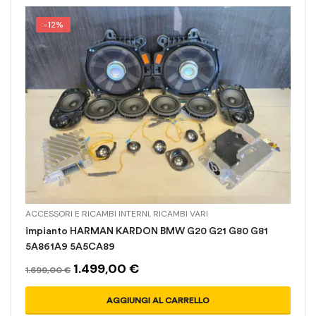
-12%
ACCESSORI E RICAMBI INTERNI
,
RICAMBI VARI
impianto HARMAN KARDON BMW G20 G21 G80 G81
5A861A9 5A5CA89
1.499,00
€
1.699,00
€
AGGIUNGI AL CARRELLO