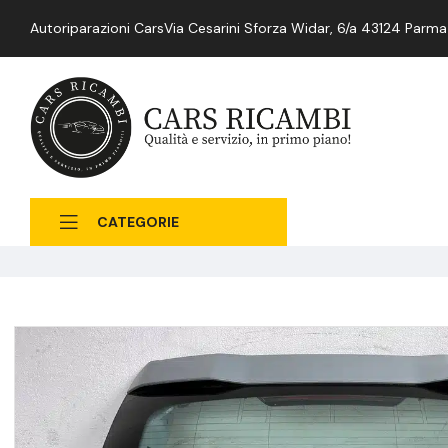
Autoriparazioni Cars
Via Cesarini Sforza Widar, 6/a 43124 Parma
CATEGORIE