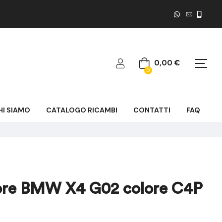
0,00
€
0
HI SIAMO
CATALOGO RICAMBI
CONTATTI
FAQ
iore BMW X4 G02 colore C4P
183,00
583,25
€
€