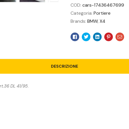
COD:
cars-17436467699
Categoria:
Portiere
Brands:
BMW
,
X4
Facebook
Twitter
Linkedin
Pinteres
Ema
DESCRIZIONE
rt.36 DL 41/95
.