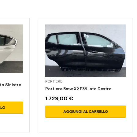
PORTIERE
to Sinistro
Portiere Bmw X2 F39 lato Destro
1.729,00
€
LLO
AGGIUNGI AL CARRELLO