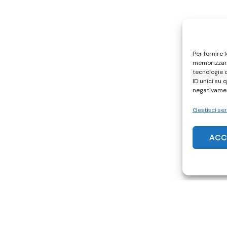
Per fornire 
memorizzare
tecnologie 
ID unici su 
negativamen
Gestisci ser
ACC