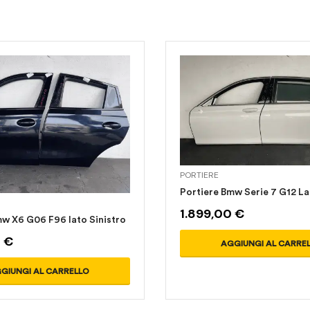
PORTIERE
Portiere Bmw Serie 7 G12 La
1.899,00
€
mw X6 G06 F96 lato Sinistro
0
€
AGGIUNGI AL CARRE
GIUNGI AL CARRELLO