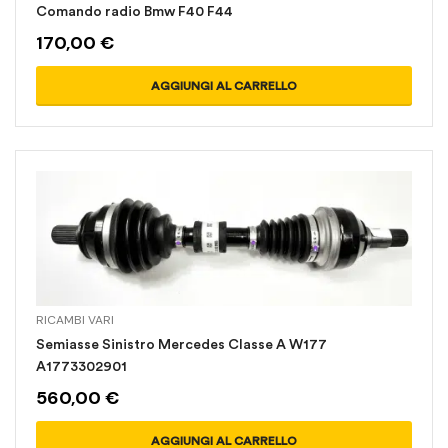
Comando radio Bmw F40 F44
170,00
€
AGGIUNGI AL CARRELLO
RICAMBI VARI
Semiasse Sinistro Mercedes Classe A W177
A1773302901
560,00
€
AGGIUNGI AL CARRELLO