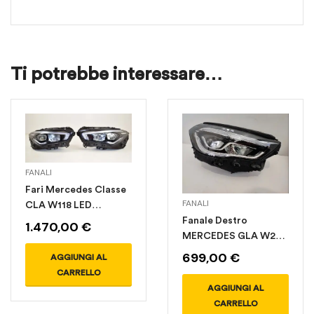
Ti potrebbe interessare…
FANALI
Fari Mercedes Classe
FANALI
CLA W118 LED
Fanale Destro
PERFORMANCE
1.470,00
€
MERCEDES GLA W247
LED HIGHT
699,00
€
AGGIUNGI AL
PERFORMANCE
CARRELLO
AGGIUNGI AL
CARRELLO