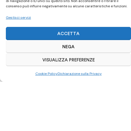
di navigazione o ID unici su questo sito. Non acconsentire o ritirare il
Visita il nostro negozio online
consenso può influire negativamente su alcune caratteristiche e funzioni.
Gestisci servizi
ACQUISTA SU SUBITO.IT
ACCETTA
NEGA
VISUALIZZA PREFERENZE
Cookie Policy
Dichiarazione sulla Privacy
Scrivici su Whatsapp
0521 963892
Autoriparazioni Cars
– Via Cesarini Sforza Widar, 6/a –