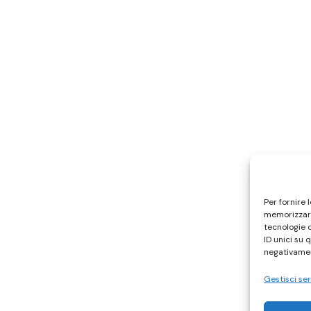
Per fornire 
memorizzare
tecnologie 
ID unici su 
negativamen
Gestisci ser