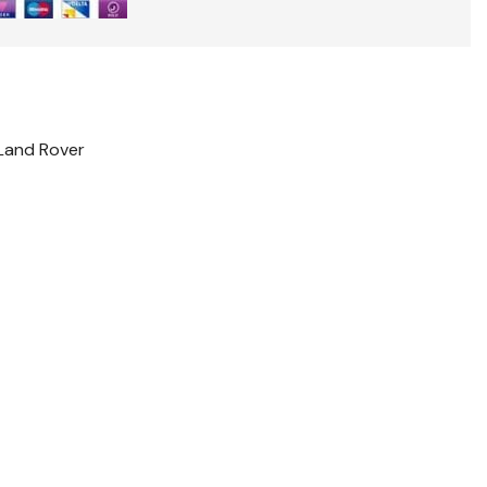
Land Rover
t
il