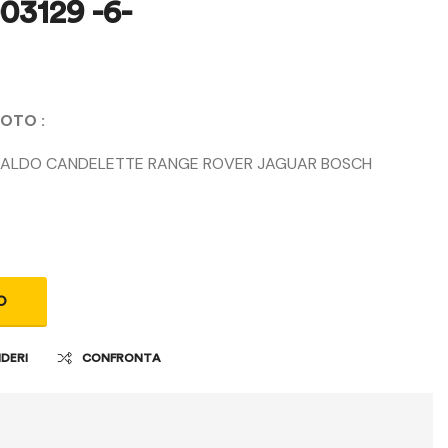
3129 -6-
300,00
20,00
€
€
FOTO :
CALDO CANDELETTE RANGE ROVER JAGUAR BOSCH
O
IDERI
CONFRONTA