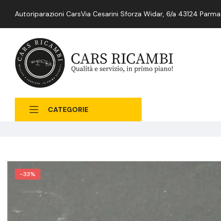
Autoriparazioni Cars
Via Cesarini Sforza Widar, 6/a 43124 Parma
CATEGORIE
-33%