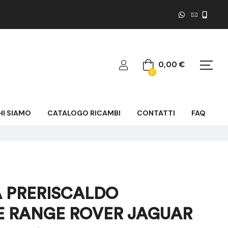
0,00
€
0
HI SIAMO
CATALOGO RICAMBI
CONTATTI
FAQ
 PRERISCALDO
 RANGE ROVER JAGUAR
400,00
30,00
€
€