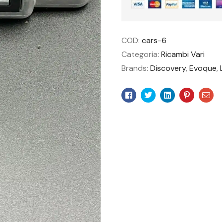
COD:
cars-6
Categoria:
Ricambi Vari
Brands:
Discovery
,
Evoque
,
Facebook
Twitter
Linkedin
Pinteres
Ema