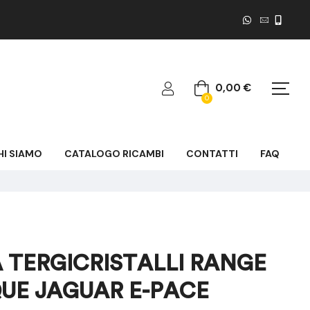
0,00
€
0
HI SIAMO
CATALOGO RICAMBI
CONTATTI
FAQ
 TERGICRISTALLI RANGE
UE JAGUAR E-PACE
80,00
80,00
€
€