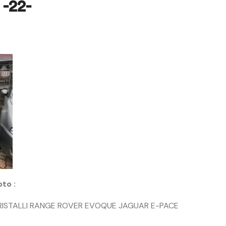
-22-
60,00
60,00
€
€
oto :
RISTALLI RANGE ROVER EVOQUE JAGUAR E-PACE