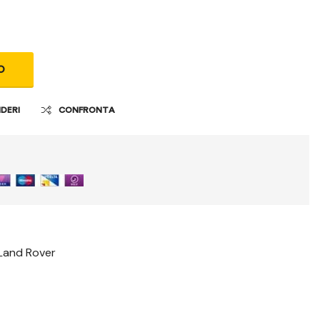
O
IDERI
CONFRONTA
Land Rover
t
il