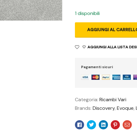
1 disponibili
AGGIUNGI AL CARRELL
AGGIUNGI ALLA LISTA DES
Pagamenti sicuri
Categoria:
Ricambi Vari
Brands:
Discovery
,
Evoque
,
Facebook
Twitter
Linkedin
Pinteres
Ema