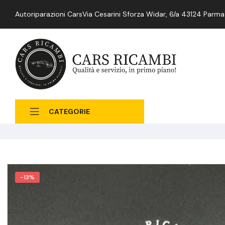
Autoriparazioni Cars
Via Cesarini Sforza Widar, 6/a 43124 Parma
CATEGORIE
-13%