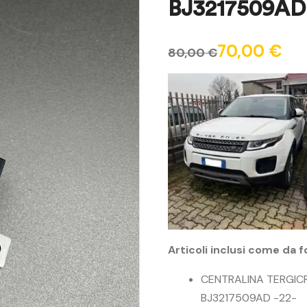
BJ3217509AD 
70,00
€
80,00
€
Articoli inclusi come da f
CENTRALINA TERGIC
BJ3217509AD -22-