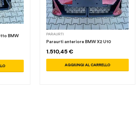
PARAURTI
hetto BMW
Paraurti anteriore BMW X2 U10
1.510,45
€
AGGIUNGI AL CARRELLO
LLO