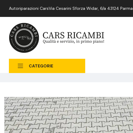
Autoriparazioni Cars
Via Cesarini Sforza Widar, 6/a 43124 Parma
CATEGORIE