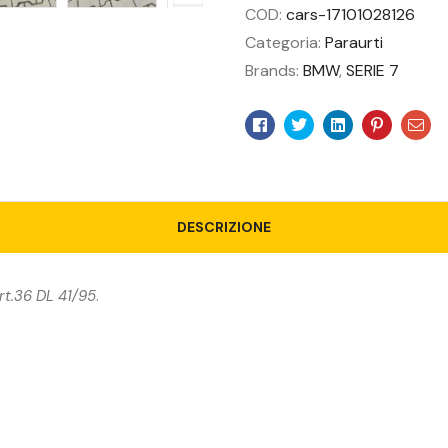
COD:
cars-17101028126
Categoria:
Paraurti
Brands:
BMW
,
SERIE 7
Facebook
Twitter
Linkedin
Pinteres
Ema
DESCRIZIONE
rt.36 DL 41/95
.