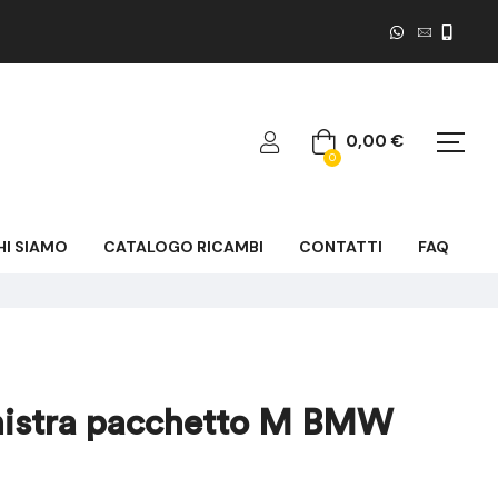
0,00
€
0
HI SIAMO
CATALOGO RICAMBI
CONTATTI
FAQ
nistra pacchetto M BMW
159,98
186,65
€
€