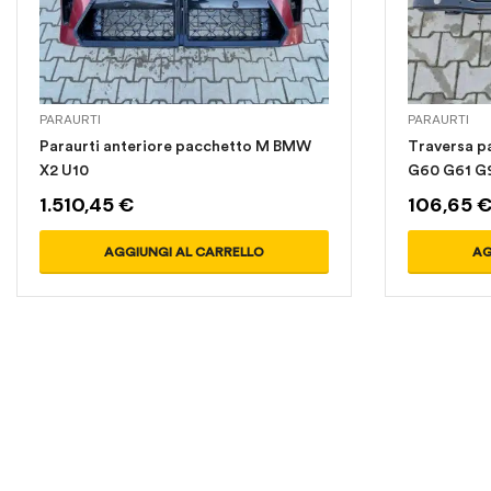
PARAURTI
PARAURTI
Paraurti anteriore pacchetto M BMW
Traversa p
X2 U10
G60 G61 G
1.510,45
€
106,65
AGGIUNGI AL CARRELLO
AG