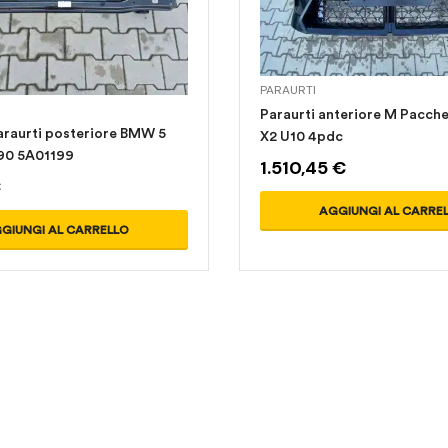
PARAURTI
Paraurti anteriore M Pacc
araurti posteriore BMW 5
X2 U10 4pdc
90 5A01199
1.510,45
€
€
AGGIUNGI AL CARRE
GIUNGI AL CARRELLO