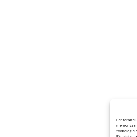
Per fornire 
memorizzare
tecnologie 
ID unici su 