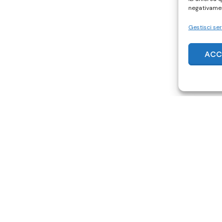
negativamen
Gestisci ser
ACC
ACQUISTA SU SUBITO.IT