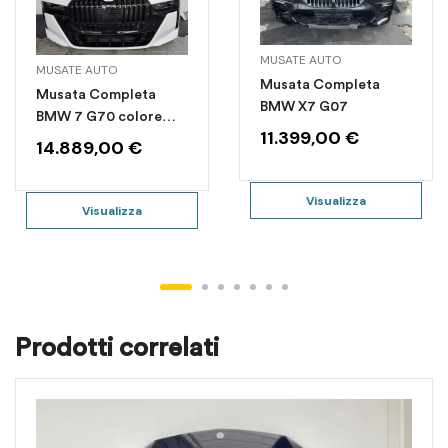
MUSATE AUTO
MUSATE AUTO
Musata Completa
Musata Completa
BMW X7 G07
BMW 7 G70 colore
11.399,00
€
A300
14.889,00
€
Visualizza
Visualizza
Prodotti correlati