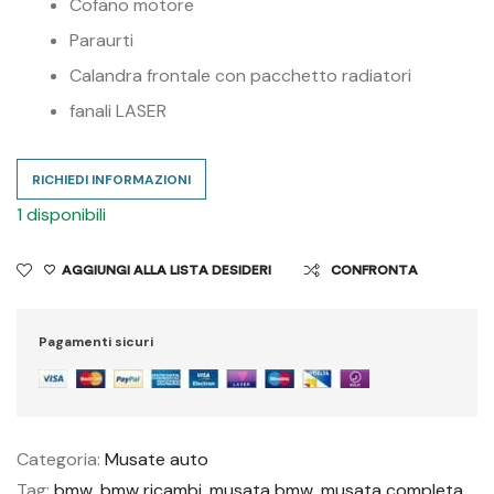
Cofano motore
Paraurti
Calandra frontale con pacchetto radiatori
fanali LASER
RICHIEDI INFORMAZIONI
1 disponibili
AGGIUNGI ALLA LISTA DESIDERI
CONFRONTA
Pagamenti sicuri
Categoria:
Musate auto
Tag:
bmw
,
bmw ricambi
,
musata bmw
,
musata completa