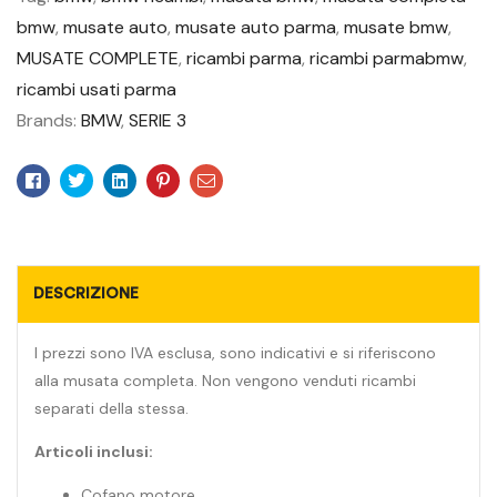
bmw
,
musate auto
,
musate auto parma
,
musate bmw
,
MUSATE COMPLETE
,
ricambi parma
,
ricambi parmabmw
,
ricambi usati parma
Brands:
BMW
,
SERIE 3
Facebook
Twitter
Linkedin
Pinterest
Email
DESCRIZIONE
I prezzi sono IVA esclusa, sono indicativi e si riferiscono
alla musata completa. Non vengono venduti ricambi
separati della stessa.
Articoli inclusi:
Cofano motore