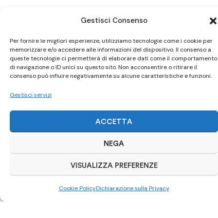
Gestisci Consenso
Per fornire le migliori esperienze, utilizziamo tecnologie come i cookie per
Ci trovi anche
su Subito.it
memorizzare e/o accedere alle informazioni del dispositivo. Il consenso a
queste tecnologie ci permetterà di elaborare dati come il comportamento
di navigazione o ID unici su questo sito. Non acconsentire o ritirare il
Visita il nostro negozio online
consenso può influire negativamente su alcune caratteristiche e funzioni.
Gestisci servizi
ACQUISTA SU SUBITO.IT
ACCETTA
NEGA
VISUALIZZA PREFERENZE
Cookie Policy
Dichiarazione sulla Privacy