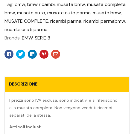
Tag:
bmw
,
bmw ricambi
,
musata bmw
,
musata completa
bmw
,
musate auto
,
musate auto parma
,
musate bmw
,
MUSATE COMPLETE
,
ricambi parma
,
ricambi parmabmw
,
ricambi usati parma
Brands:
BMW
,
SERIE 8
Facebook
Twitter
Linkedin
Pinterest
Email
DESCRIZIONE
I prezzi sono IVA esclusa, sono indicativi e si riferiscono
alla musata completa. Non vengono venduti ricambi
separati della stessa.
Articoli inclusi: