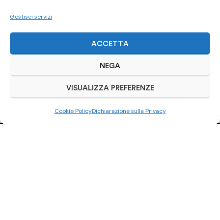
Gestisci servizi
ACCETTA
NEGA
VISUALIZZA PREFERENZE
Cookie Policy
Dichiarazione sulla Privacy
Ci trovi anche
su Subito.it
Visita il nostro negozio online
ACQUISTA SU SUBITO.IT