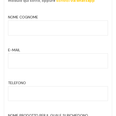
modulo qui sotto, oppure
scrivici via whatsapp
NOME COGNOME
E-MAIL
TELEFONO
NOME PRODOTTO PER IL QUALE SI RICHIEDONO