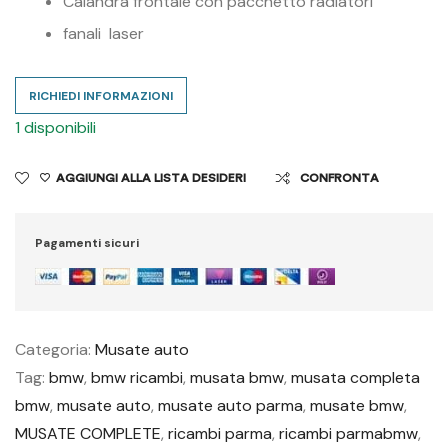
Calandra frontale con pacchetto radiatori
fanali laser
RICHIEDI INFORMAZIONI
1 disponibili
AGGIUNGI ALLA LISTA DESIDERI
CONFRONTA
Pagamenti sicuri
Categoria:
Musate auto
Tag:
bmw
,
bmw ricambi
,
musata bmw
,
musata completa
bmw
,
musate auto
,
musate auto parma
,
musate bmw
,
MUSATE COMPLETE
,
ricambi parma
,
ricambi parmabmw
,