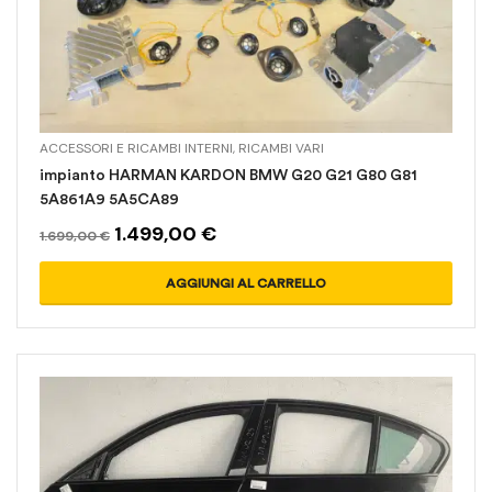
ACCESSORI E RICAMBI INTERNI
,
RICAMBI VARI
impianto HARMAN KARDON BMW G20 G21 G80 G81
5A861A9 5A5CA89
1.499,00
€
1.699,00
€
AGGIUNGI AL CARRELLO