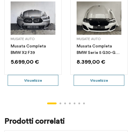
MUSATE AUTO
MUSATE AUTO
Musata Completa
Musata Completa
BMW X2 F39
BMW Serie 5 G30-G31
LASER
5.699,00
€
8.399,00
€
Visualizza
Visualizza
Prodotti correlati