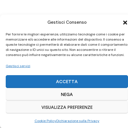
Gestisci Consenso
Per fornire le migliori esperienze, utilizziamo tecnologie come i cookie per
Ci trovi anche
su Subito.it
memorizzare e/o accedere alle informazioni del dispositivo. Il consenso a
queste tecnologie ci permetterà di elaborare dati come il comportamento
di navigazione o ID unici su questo sito. Non acconsentire o ritirare il
Visita il nostro negozio online
consenso può influire negativamente su alcune caratteristiche e funzioni.
Gestisci servizi
ACQUISTA SU SUBITO.IT
ACCETTA
NEGA
VISUALIZZA PREFERENZE
Cookie Policy
Dichiarazione sulla Privacy