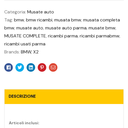
Categoria:
Musate auto
Tag:
bmw
,
bmw ricambi
,
musata bmw
,
musata completa
bmw
,
musate auto
,
musate auto parma
,
musate bmw
,
MUSATE COMPLETE
,
ricambi parma
,
ricambi parmabmw
,
ricambi usati parma
Brands:
BMW
,
X2
Facebook
Twitter
Linkedin
Pinterest
Email
DESCRIZIONE
Articoli inclusi: