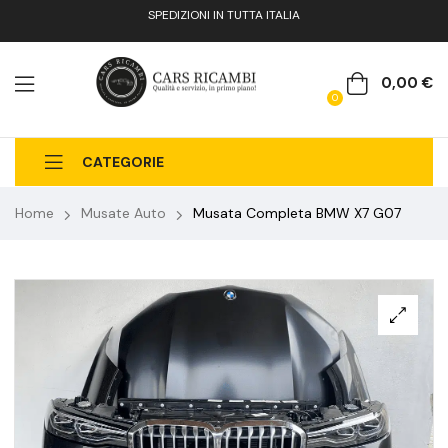
SPEDIZIONI IN TUTTA ITALIA
0,00
€
0
CATEGORIE
CHI SIAMO
CATALOGO RICAMBI
CONTATTI
Home
Musate Auto
Musata Completa BMW X7 G07
FAQ