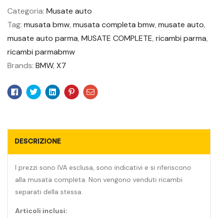
Categoria:
Musate auto
Tag:
musata bmw
,
musata completa bmw
,
musate auto
,
musate auto parma
,
MUSATE COMPLETE
,
ricambi parma
,
ricambi parmabmw
Brands:
BMW
,
X7
Facebook
Twitter
Linkedin
Pinterest
Email
DESCRIZIONE
I prezzi sono IVA esclusa, sono indicativi e si riferiscono
alla musata completa. Non vengono venduti ricambi
separati della stessa.
Articoli inclusi: