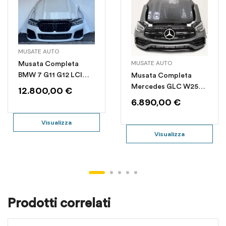
MUSATE AUTO
MUSATE AUTO
Musata Completa
BMW 7 G11 G12 LCI
Musata Completa
LIFT
Mercedes GLC W253
12.800,00
€
AMG
6.890,00
€
Visualizza
Visualizza
Prodotti correlati