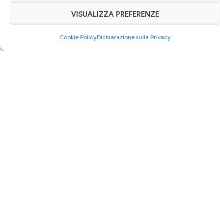
VISUALIZZA PREFERENZE
Cookie Policy
Dichiarazione sulla Privacy
Scrivici su Whatsapp
0521 963892
Autoriparazioni Cars
– Via Cesarini Sforza Widar, 6/a –
43124 Parma
Catalogo ricambi
Musate auto
Kit airbag