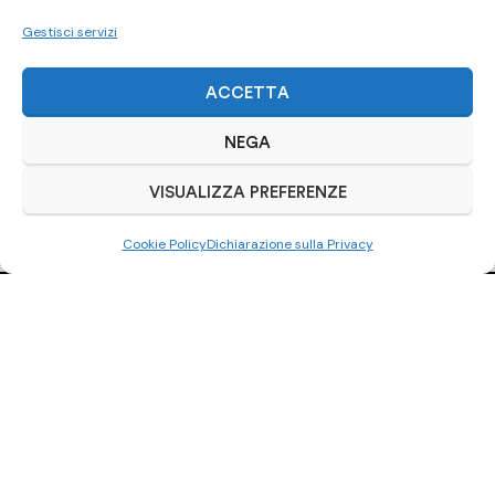
Gestisci servizi
ACCETTA
NEGA
VISUALIZZA PREFERENZE
Cookie Policy
Dichiarazione sulla Privacy
Ci trovi anche
su Subito.it
Visita il nostro negozio online
ACQUISTA SU SUBITO.IT