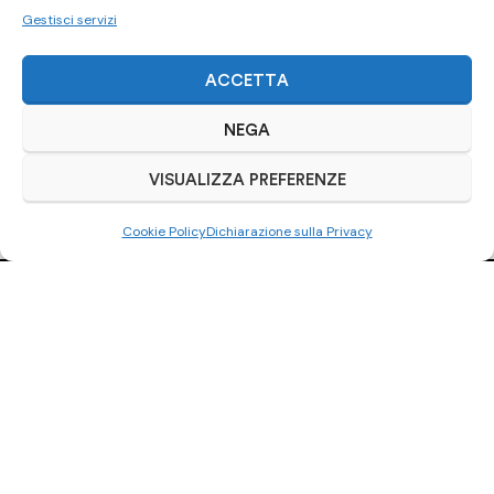
Gestisci servizi
ACCETTA
NEGA
VISUALIZZA PREFERENZE
Cookie Policy
Dichiarazione sulla Privacy
Ci trovi anche
su Subito.it
Visita il nostro negozio online
ACQUISTA SU SUBITO.IT