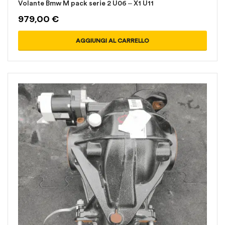
Volante Bmw M pack serie 2 U06 – X1 U11
979,00
€
AGGIUNGI AL CARRELLO