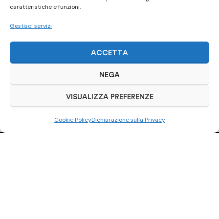
caratteristiche e funzioni.
Gestisci servizi
ACCETTA
NEGA
VISUALIZZA PREFERENZE
Cookie Policy
Dichiarazione sulla Privacy
Ci trovi anche
su Subito.it
Visita il nostro negozio online
ACQUISTA SU SUBITO.IT