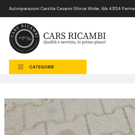
Autoriparazioni Cars
Via Cesarini Sforza Widar, 6/a 43124 Parma
CATEGORIE