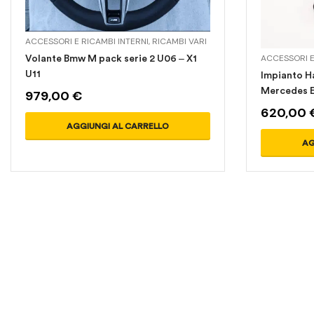
ACCESSORI E RICAMBI INTERNI
,
RICAMBI VARI
ACCESSORI E
Volante Bmw M pack serie 2 U06 – X1
U11
Impianto H
Mercedes 
979,00
€
620,00
AGGIUNGI AL CARRELLO
AG