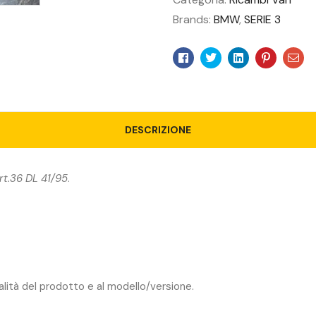
Brands:
BMW
,
SERIE 3
Facebook
Twitter
Linkedin
Pinteres
Ema
DESCRIZIONE
rt.36 DL 41/95
.
ualità del prodotto e al modello/versione.