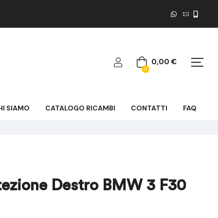
0,00
€
0
HI SIAMO
CATALOGO RICAMBI
CONTATTI
FAQ
otezione Destro BMW 3 F30
47,93
71,90
€
€