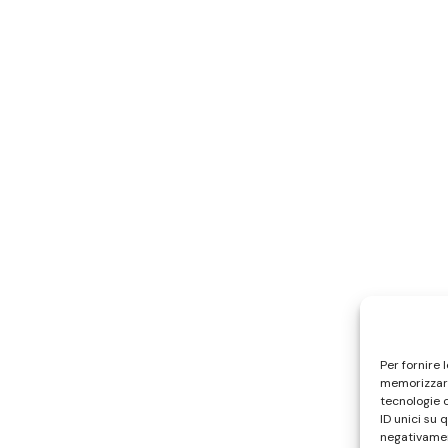
Per fornire 
memorizzare
tecnologie 
ID unici su 
negativamen