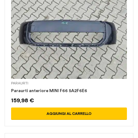
PARAURTI
Paraurti anteriore MINI F66 5A2F6E6
159,98
€
AGGIUNGI AL CARRELLO