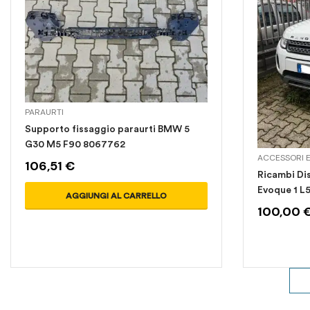
PARAURTI
Supporto fissaggio paraurti BMW 5
G30 M5 F90 8067762
ACCESSORI E
106,51
€
Ricambi Di
Evoque 1 L
AGGIUNGI AL CARRELLO
100,00