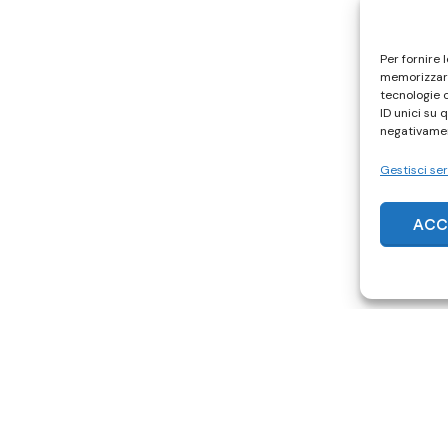
Per fornire 
memorizzare
tecnologie 
ID unici su 
negativamen
Gestisci ser
ACC