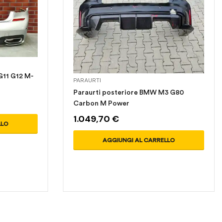
G11 G12 M-
PARAURTI
Paraurti posteriore BMW M3 G80
Carbon M Power
I
,
KIT AIRBAG
,
MUSATE AUTO
,
PARAURTI
,
PORTIERE
,
RICAMBI VARI
,
SOSPENSIONI
1.049,70
€
LLO
AGGIUNGI AL CARRELLO