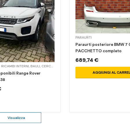
PARAURTI
Paraurti posteriore BMW 7 
PACCHETTO completo
689,74
€
 RICAMBI INTERNI
,
BAULI
,
CERCHI IN LEGA
,
FANALI
,
IMPIANTO FRENANTE
,
INTERN
AGGIUNGI AL CARRE
sponibili Range Rover
538
€
Visualizza