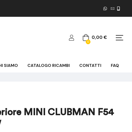
0,00
€
0
HI SIAMO
CATALOGO RICAMBI
CONTATTI
FAQ
teriore MINI CLUBMAN F54
W
212,09
530,22
€
€