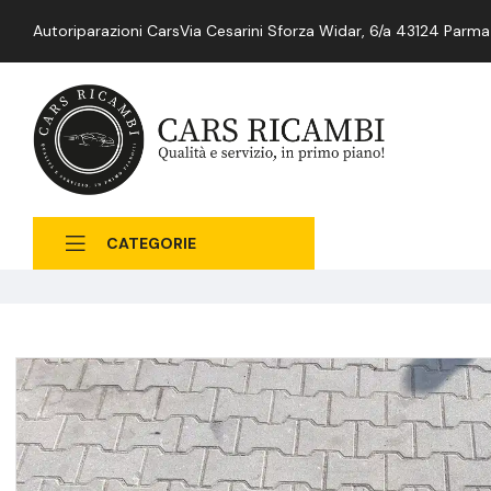
Autoriparazioni Cars
Via Cesarini Sforza Widar, 6/a 43124 Parma
CATEGORIE