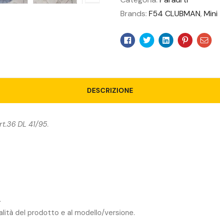
Brands:
F54 CLUBMAN
,
Mini
Facebook
Twitter
Linkedin
Pinteres
Ema
DESCRIZIONE
rt.36 DL 41/95
.
.
ualità del prodotto e al modello/versione.