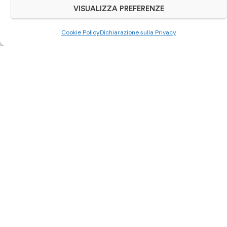
VISUALIZZA PREFERENZE
Cookie Policy
Dichiarazione sulla Privacy
Scrivici su Whatsapp
0521 963892
Autoriparazioni Cars
– Via Cesarini Sforza Widar, 6/a –
43124 Parma
Catalogo ricambi
Musate auto
Kit airbag