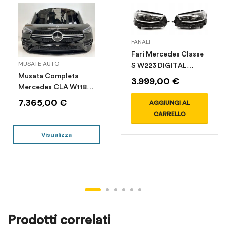
FANALI
Fari Mercedes Classe
MUSATE AUTO
S W223 DIGITAL
Musata Completa
LIGHT
3.999,00
€
Mercedes CLA W118
35 AMG
7.365,00
€
AGGIUNGI AL
CARRELLO
Visualizza
Prodotti correlati