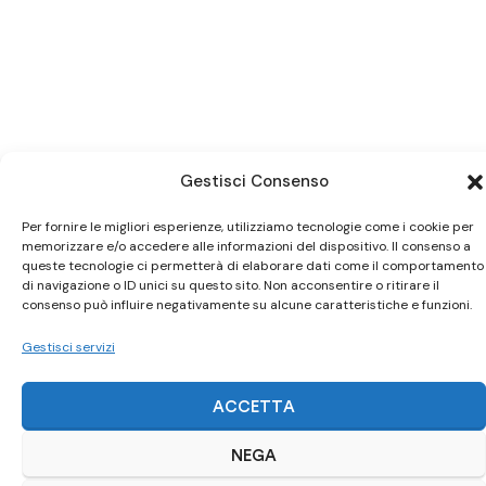
Gestisci Consenso
Per fornire le migliori esperienze, utilizziamo tecnologie come i cookie per
memorizzare e/o accedere alle informazioni del dispositivo. Il consenso a
Ci trovi anche
su Subito.it
queste tecnologie ci permetterà di elaborare dati come il comportamento
di navigazione o ID unici su questo sito. Non acconsentire o ritirare il
consenso può influire negativamente su alcune caratteristiche e funzioni.
Visita il nostro negozio online
Gestisci servizi
ACQUISTA SU SUBITO.IT
ACCETTA
NEGA