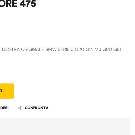
ORE 475
450,00
450,00
€
€
 DESTRA ORIGINALE BMW SERIE 3 G20 G21 M3 G80 G81
O
IDERI
CONFRONTA