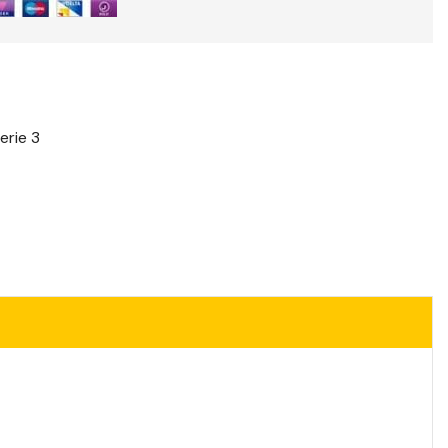
erie 3
t
il