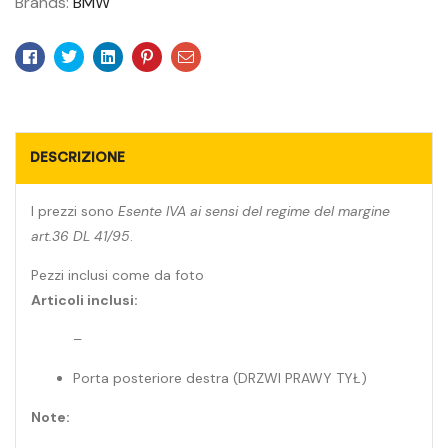
Brands:
BMW
Facebook
Twitter
Linkedin
Pinterest
Email
DESCRIZIONE
I prezzi sono
Esente IVA ai sensi del regime del margine
art.36 DL 41/95
.
Pezzi inclusi come da foto
Articoli inclusi:
–
Porta posteriore destra (DRZWI PRAWY TYŁ)
Note: