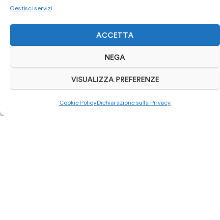
Gestisci servizi
ACQUISTA SU SUBITO.IT
ACCETTA
NEGA
VISUALIZZA PREFERENZE
Cookie Policy
Dichiarazione sulla Privacy
Scrivici su Whatsapp
0521 963892
Autoriparazioni Cars
– Via Cesarini Sforza Widar, 6/a –
43124 Parma