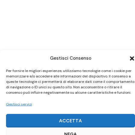
Gestisci Consenso
Per fornire le migliori esperienze, utilizziamo tecnologie come i cookie per
memorizzare e/o accedere alle informazioni del dispositivo. Il consenso a
queste tecnologie ci permetterà di elaborare dati come il comportamento
Ci trovi anche
su Subito.it
di navigazione o ID unici su questo sito. Non acconsentire o ritirare il
consenso può influire negativamente su alcune caratteristiche e funzioni.
Visita il nostro negozio online
Gestisci servizi
ACQUISTA SU SUBITO.IT
ACCETTA
NEGA