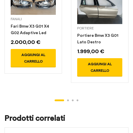
FANALI
Fari Bmw X3 G01 X4
PORTIERE
G02 Adaptive Led
Portiere Bmw X3 G01
2.000,00
€
Lato Destro
1.999,00
€
AGGIUNGI AL
CARRELLO
AGGIUNGI AL
CARRELLO
Prodotti correlati