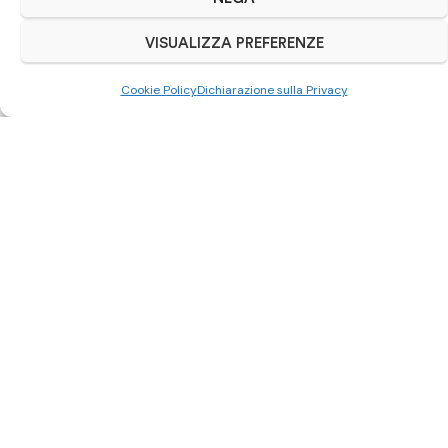
VISUALIZZA PREFERENZE
Cookie Policy
Dichiarazione sulla Privacy
Scrivici su Whatsapp
0521 963892
Autoriparazioni Cars
– Via Cesarini Sforza Widar, 6/a –
43124 Parma
Catalogo ricambi
Musate auto