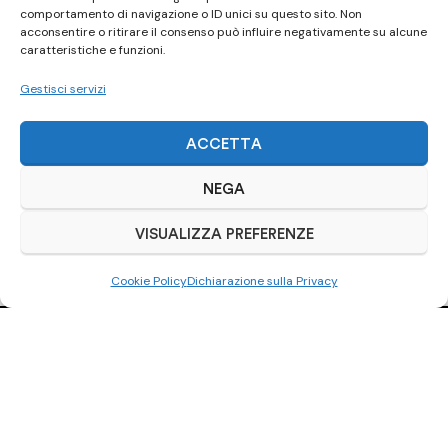
comportamento di navigazione o ID unici su questo sito. Non
acconsentire o ritirare il consenso può influire negativamente su alcune
caratteristiche e funzioni.
Gestisci servizi
ACCETTA
NEGA
VISUALIZZA PREFERENZE
Cookie Policy
Dichiarazione sulla Privacy
Ci trovi anche
su Subito.it
Visita il nostro negozio online