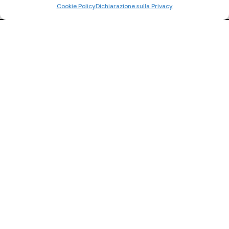
Cookie Policy
Dichiarazione sulla Privacy
Ci trovi anche
su Subito.it
Visita il nostro negozio online
ACQUISTA SU SUBITO.IT