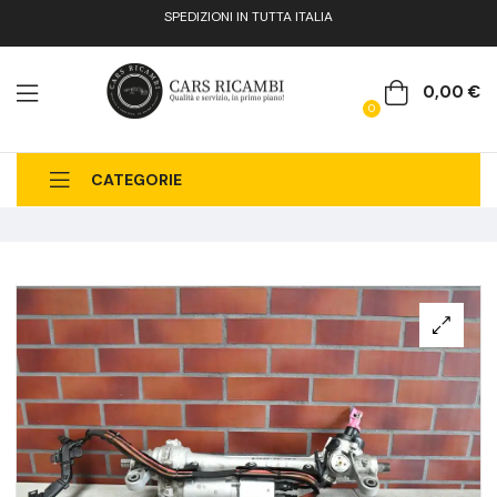
SPEDIZIONI IN TUTTA ITALIA
0,00
€
0
CATEGORIE
CHI SIAMO
CATALOGO RICAMBI
CONTATTI
FAQ