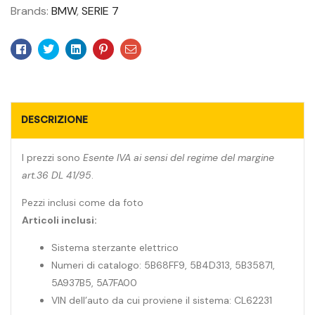
Brands:
BMW
,
SERIE 7
Facebook
Twitter
Linkedin
Pinterest
Email
DESCRIZIONE
I prezzi sono
Esente IVA ai sensi del regime del margine
art.36 DL 41/95
.
Pezzi inclusi come da foto
Articoli inclusi:
Sistema sterzante elettrico
Numeri di catalogo: 5B68FF9, 5B4D313, 5B35871,
5A937B5, 5A7FA00
VIN dell’auto da cui proviene il sistema: CL62231