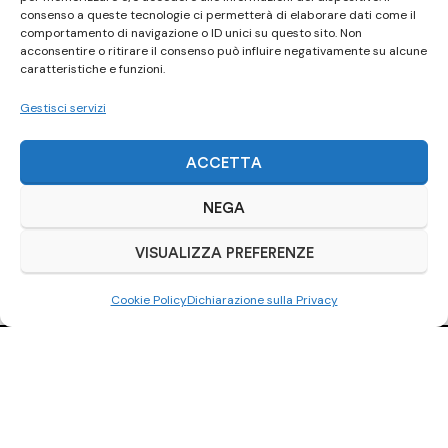
consenso a queste tecnologie ci permetterà di elaborare dati come il
comportamento di navigazione o ID unici su questo sito. Non
acconsentire o ritirare il consenso può influire negativamente su alcune
caratteristiche e funzioni.
Gestisci servizi
ACCETTA
NEGA
VISUALIZZA PREFERENZE
Cookie Policy
Dichiarazione sulla Privacy
Ci trovi anche
su Subito.it
Visita il nostro negozio online