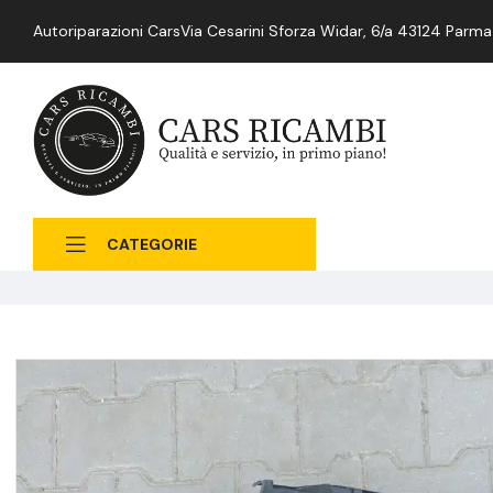
Autoriparazioni Cars
Via Cesarini Sforza Widar, 6/a 43124 Parma
CATEGORIE