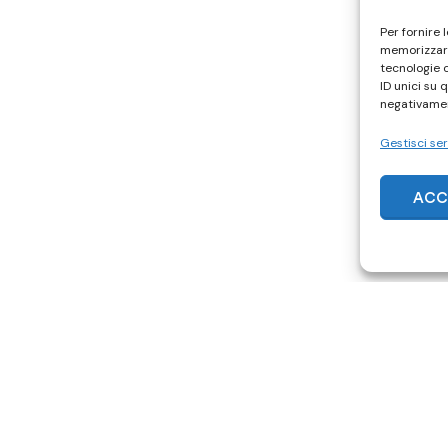
Per fornire 
memorizzare
tecnologie 
ID unici su 
negativamen
Gestisci ser
ACC
ACQUISTA SU SUBITO.IT