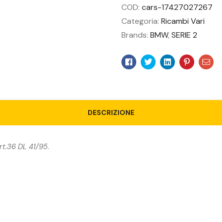
COD:
cars-17427027267
Categoria:
Ricambi Vari
Brands:
BMW
,
SERIE 2
Facebook
Twitter
Linkedin
Pinteres
Ema
DESCRIZIONE
rt.36 DL 41/95
.