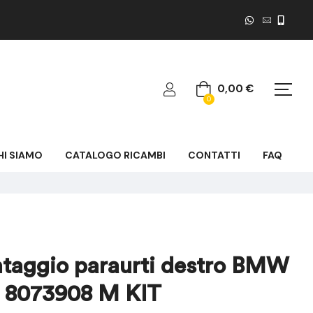
0,00
€
0
HI SIAMO
CATALOGO RICAMBI
CONTATTI
FAQ
taggio paraurti destro BMW
I 8073908 M KIT
39,94
119,83
€
€