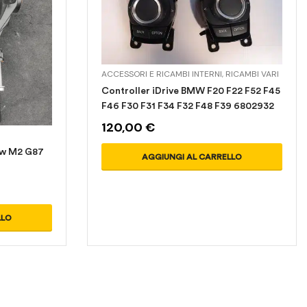
ACCESSORI E RICAMBI INTERNI
,
RICAMBI VARI
Controller iDrive BMW F20 F22 F52 F45
F46 F30 F31 F34 F32 F48 F39 6802932
120,00
€
mw M2 G87
AGGIUNGI AL CARRELLO
LLO