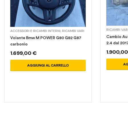
RICAMBI VAR
ACCESSORI E RICAMBI INTERNI
,
RICAMBI VARI
Cambio Aut
Volante Bmw M POWER G80 G82 G87
2.4 dal 201
carbonio
1.900,0
1.699,00
€
AG
AGGIUNGI AL CARRELLO