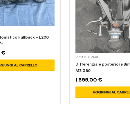
I
omatico Fullback – L200
7-
0
€
RICAMBI VARI
Differenziale posteriore B
GIUNGI AL CARRELLO
M3 G80
1.699,00
€
AGGIUNGI AL CARRE