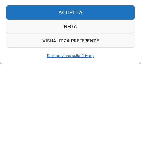
ACCETTA
NEGA
VISUALIZZA PREFERENZE
Dichiarazione sulla Privacy
Ci trovi anche
su Subito.it
Visita il nostro negozio online
ACQUISTA SU SUBITO.IT