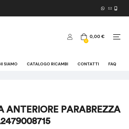
0,00
€
0
HI SIAMO
CATALOGO RICAMBI
CONTATTI
FAQ
 ANTERIORE PARABREZZA
2479008715
600,00
€
150,00
700,00
€
€