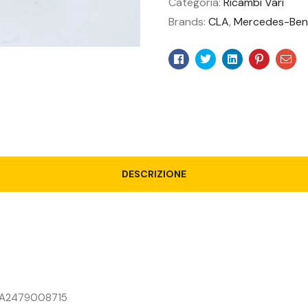
Categoria:
Ricambi Vari
Brands:
CLA
,
Mercedes-Ben
Facebook
Twitter
Linkedin
Pinteres
Ema
DESCRIZIONE
 A2479008715