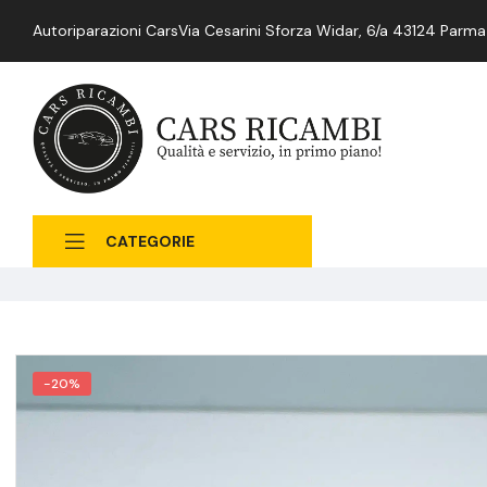
Autoriparazioni Cars
Via Cesarini Sforza Widar, 6/a 43124 Parma
CATEGORIE
-20%