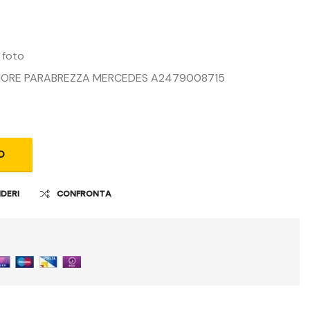
140,00
€
 foto
IORE PARABREZZA MERCEDES A2479008715
O
IDERI
CONFRONTA