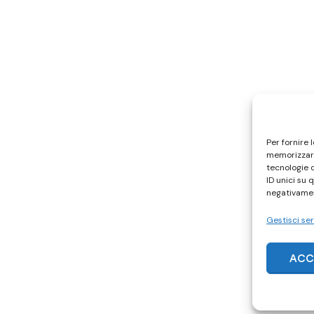
Per fornire 
memorizzare
tecnologie 
ID unici su 
negativamen
Gestisci ser
ACC