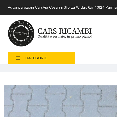
Autoriparazioni Cars
Via Cesarini Sforza Widar, 6/a 43124 Parma
CATEGORIE