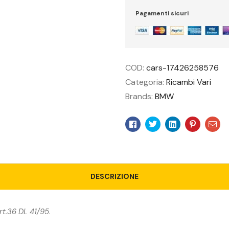
Pagamenti sicuri
COD:
cars-17426258576
Categoria:
Ricambi Vari
Brands:
BMW
Facebook
Twitter
Linkedin
Pinteres
Ema
DESCRIZIONE
rt.36 DL 41/95
.