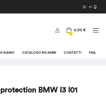
0,00
€
0
HI SIAMO
CATALOGO RICAMBI
CONTATTI
FAQ
protection BMW I3 I01
34,62
93,20
€
€