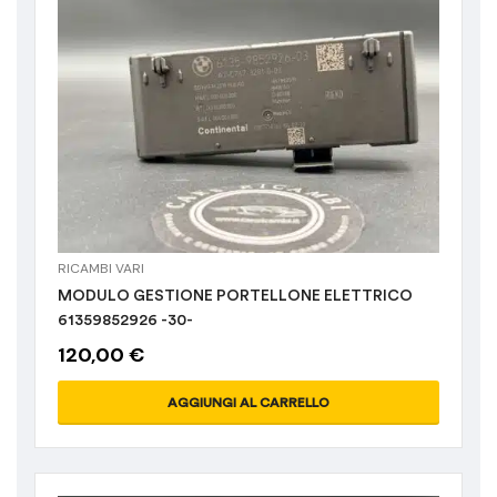
Musate auto
(1)
Paraurti
(1)
Portiere
(5)
Sospensioni
(13)
RICAMBI VARI
MODULO GESTIONE PORTELLONE ELETTRICO
61359852926 -30-
120,00
€
AGGIUNGI AL CARRELLO