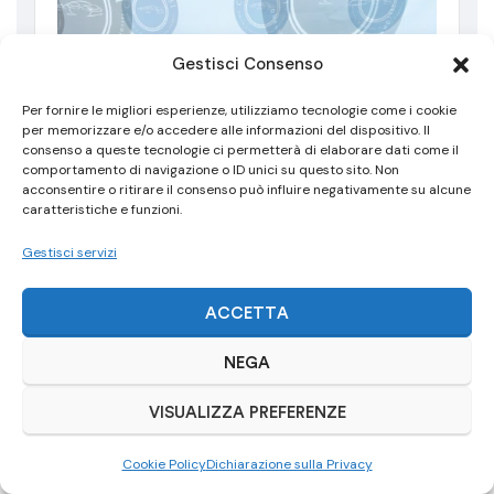
Gestisci Consenso
Per fornire le migliori esperienze, utilizziamo tecnologie come i cookie
per memorizzare e/o accedere alle informazioni del dispositivo. Il
consenso a queste tecnologie ci permetterà di elaborare dati come il
Out Of Stock
comportamento di navigazione o ID unici su questo sito. Non
acconsentire o ritirare il consenso può influire negativamente su alcune
caratteristiche e funzioni.
Gestisci servizi
ACCETTA
NEGA
IMPIANTO FRENANTE
VISUALIZZA PREFERENZE
KIT IMPIANTO FRENANTE PINZE DISCHI MINI JCW
360X30 F54-F56-F57-F60 -37-
Cookie Policy
Dichiarazione sulla Privacy
999,00
€
1.500,00
€