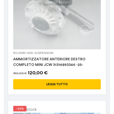
Out Of Stock
RICAMBI VARI
,
SOSPENSIONI
AMMORTIZZATORE ANTERIORE DESTRO
COMPLETO MINI JCW 31316893346 -25-
120,00
€
150,00
€
LEGGI TUTTO
Out of stock
-33%