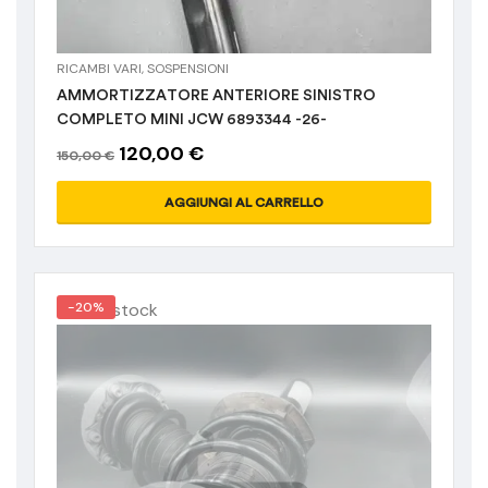
RICAMBI VARI
,
SOSPENSIONI
AMMORTIZZATORE ANTERIORE SINISTRO
COMPLETO MINI JCW 6893344 -26-
120,00
€
150,00
€
AGGIUNGI AL CARRELLO
Out of stock
-20%