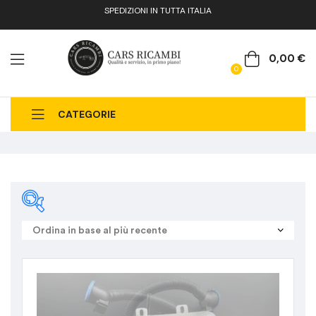
SPEDIZIONI IN TUTTA ITALIA
0,00
€
0
CATEGORIE
CHI SIAMO
CATALOGO RICAMBI
CONTATTI
FAQ
Categoria
prodotto
Ricambi Vari
(26)