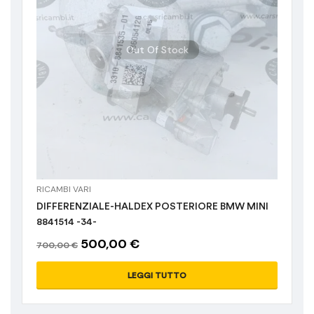
Out Of Stock
RICAMBI VARI
DIFFERENZIALE-HALDEX POSTERIORE BMW MINI
8841514 -34-
500,00
€
700,00
€
LEGGI TUTTO