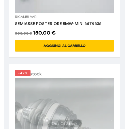
RICAMBI VARI
SEMIASSE POSTERIORE BMW-MINI 8679838
150,00
€
300,00
€
AGGIUNGI AL CARRELLO
Out of stock
-42%
Out Of Stock