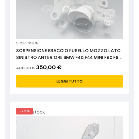
SOSPENSIONI
SOSPENSIONE BRACCIO FUSELLO MOZZO LATO
SINISTRO ANTERIORE BMW F40,F44 MINI F60 F54
-43-
350,00
€
400,00
€
LEGGI TUTTO
Out of stock
-20%