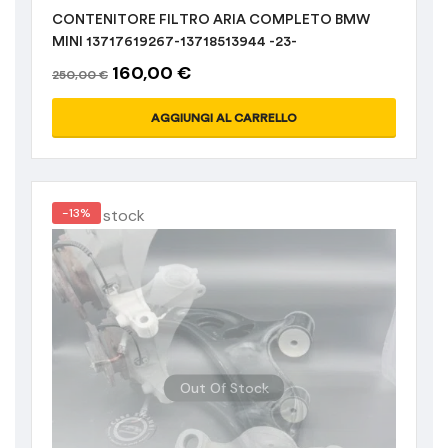
CONTENITORE FILTRO ARIA COMPLETO BMW
MINI 13717619267-13718513944 -23-
160,00
€
250,00
€
AGGIUNGI AL CARRELLO
Out of stock
-13%
Out Of Stock