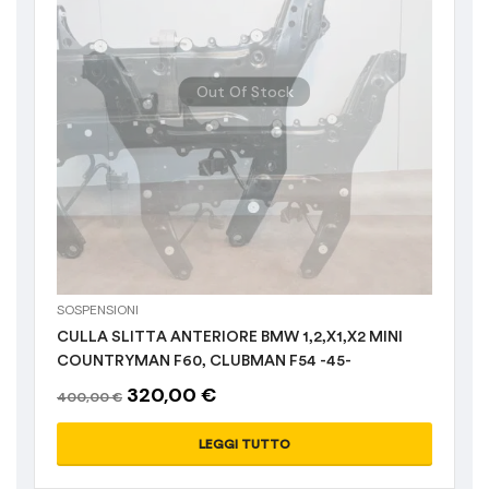
Out Of Stock
SOSPENSIONI
CULLA SLITTA ANTERIORE BMW 1,2,X1,X2 MINI
COUNTRYMAN F60, CLUBMAN F54 -45-
320,00
€
400,00
€
LEGGI TUTTO