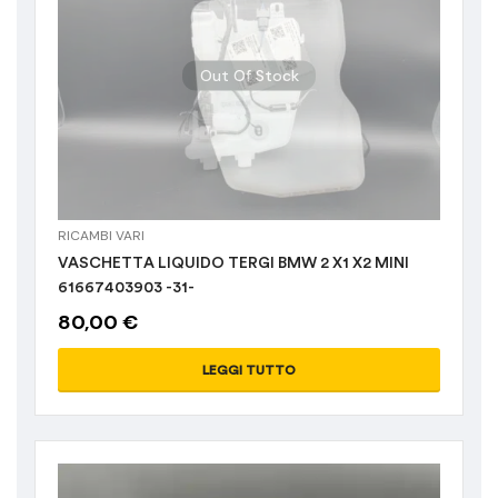
Accessori e
Out Of Stock
ricambi interni
(0)
Bauli
(0)
Filtra per
prezzo
Cerchi in Lega
(0)
RICAMBI VARI
45 €
5.219 €
Fanali
(2)
VASCHETTA LIQUIDO TERGI BMW 2 X1 X2 MINI
61667403903 -31-
45
1.339
2.632
5.219
80,00
€
Impianto frenante
(2)
LEGGI TUTTO
Interni
(0)
Kit airbag
(0)