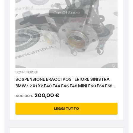
Out Of Stock
SOSPENSIONI
SOSPENSIONE BRACCI POSTERIORE SINISTRA
BMW 1 2 X1 X2 F40 F44 F46 F45 MINI F60 F54 F55
-40-
200,00
€
400,00
€
LEGGI TUTTO