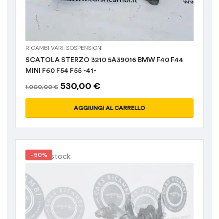
RICAMBI VARI
,
SOSPENSIONI
SCATOLA STERZO 3210 5A39016 BMW F40 F44
MINI F60 F54 F55 -41-
530,00
€
1.000,00
€
AGGIUNGI AL CARRELLO
Out of stock
-50%