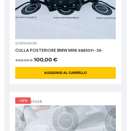
SOSPENSIONI
CULLA POSTERIORE BMW MINI 6883011 -35-
100,00
€
400,00
€
AGGIUNGI AL CARRELLO
Out of stock
-29%