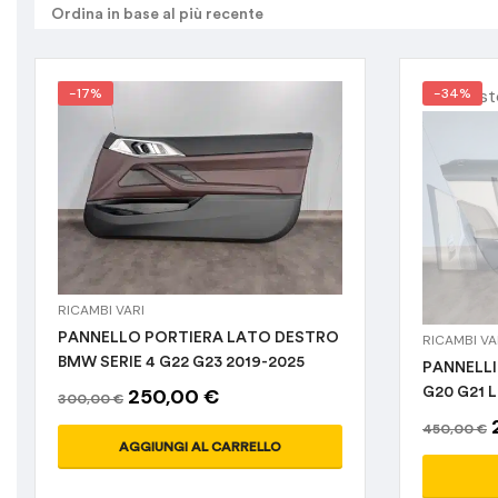
Ricambi Vari
(3)
-17%
Out of s
-34%
Accessori e
ricambi interni
(0)
Bauli
(0)
Marchi e
modelli
Cerchi in Lega
(0)
RICAMBI VARI
Fanali
(0)
PANNELLO PORTIERA LATO DESTRO
RICAMBI VA
Alfa Romeo
(0)
BMW SERIE 4 G22 G23 2019-2025
PANNELLI
250,00
€
G20 G21 
300,00
€
Audi
(0)
Impianto frenante
2024
450,00
€
(0)
Autocarri
(0)
AGGIUNGI AL CARRELLO
Interni
(0)