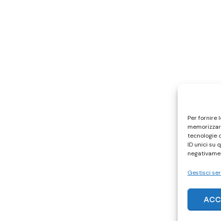
Per fornire 
memorizzare
tecnologie 
ID unici su 
negativamen
Gestisci ser
ACC