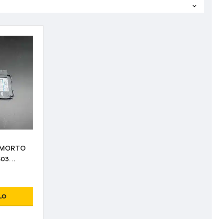
 MORTO
503
LO