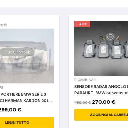
tock
-40%
Out Of Stock
RICAMBI VARI
SENSORE RADAR ANGOLO
RI
PARAURTI BMW 66326899
 PORTIERE BMW SERIE 3
ORIGINALI
LCI HARMAN KARDON 2018-
270,00
€
450,00
€
299,00
€
AGGIUNGI AL CARREL
LEGGI TUTTO