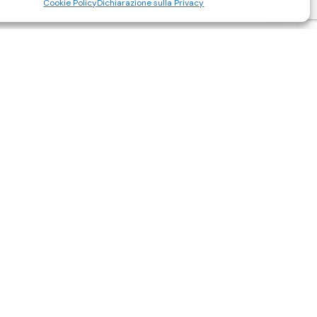
Cookie Policy
Dichiarazione sulla Privacy
ambi
Orari di apertura
Lun – ven: 8:00 / 12:00