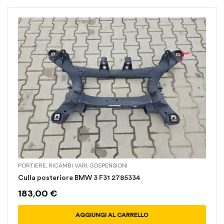
PORTIERE
,
RICAMBI VARI
,
SOSPENSIONI
Culla posteriore BMW 3 F31 2785334
183,00
€
AGGIUNGI AL CARRELLO