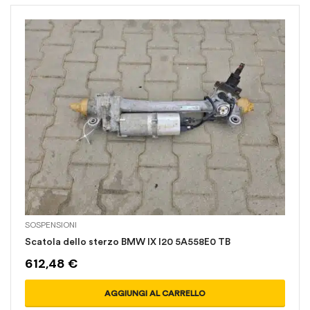
SOSPENSIONI
Scatola dello sterzo BMW IX I20 5A558E0 TB
612,48
€
AGGIUNGI AL CARRELLO