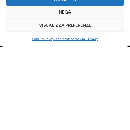
NEGA
VISUALIZZA PREFERENZE
Cookie Policy
Dichiarazione sulla Privacy
Ci trovi anche
su Subito.it
Visita il nostro negozio online
ACQUISTA SU SUBITO.IT