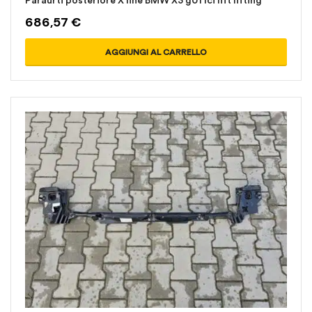
Paraurti posteriore X line BMW X3 g01 lci lift lifting
686,57
€
AGGIUNGI AL CARRELLO